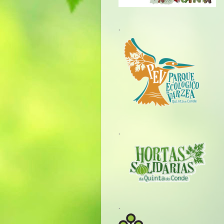
.
.
.