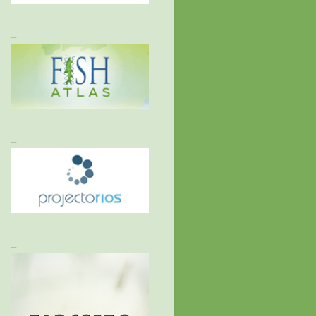
_
_
_