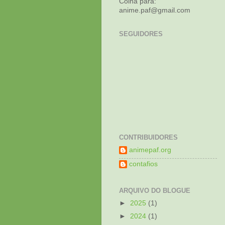
Coina para:
anime.paf@gmail.com
SEGUIDORES
CONTRIBUIDORES
animepaf.org
contafios
ARQUIVO DO BLOGUE
►
2025
(1)
►
2024
(1)