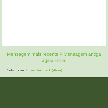
Mensagem mais recente
P
Mensagem antiga
ágina inicial
Subscrever:
Enviar feedback (Atom)