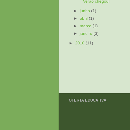
Verão chegou!
►
junho
(1)
►
abril
(1)
►
março
(1)
►
janeiro
(3)
►
2010
(11)
OFERTA EDUCATIVA